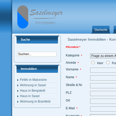
Startseite
Saselmeyer Immobilien - Kon
Suche
Pflichtfeld *
Kategorie
*
Anrede
*
Herr
Fr
Immobilien
Vorname
*
Name
*
FeWo in Malcesine
Straße & Nr.
Wohnung in Sasel
Haus in Bergstedt
PLZ
Haus in Sasel
Ort
Wohnung in Bramfeld
E-Mail
*